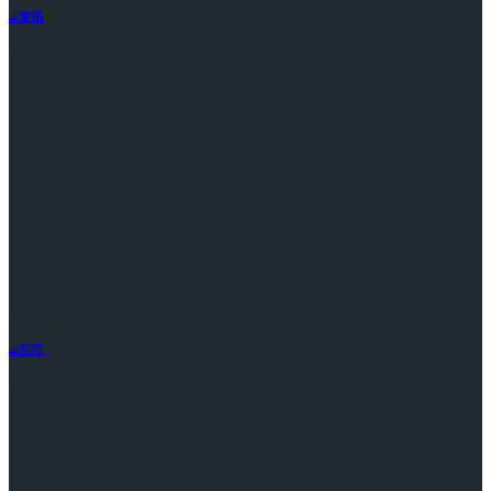
ai资讯
ai应用