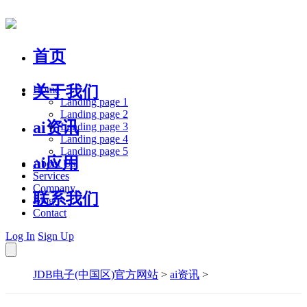
首页
关于我们
Home
Landing page 1
Landing page 2
ai资讯
Landing page 3
Landing page 4
Landing page 5
ai应用
About Us
Services
Company
联系我们
Blog
Contact
Log In
Sign Up
JDB电子(中国区)官方网站
>
ai资讯
>