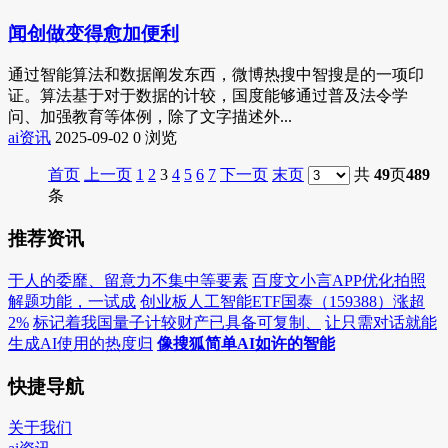
闻创做变得愈加便利
通过智能算法和数据阐发东西，微博热搜中智搜是的一项印
证。算法基于对于数据的计较，国度能够通过普及法令学
问、加强教育等体例，除了文字描述外...
ai资讯
2025-09-02
0 浏览
首页
上一页
1
2
3
4
5
6
7
下一页
末页
共
49
页
489
条
推荐资讯
于人的委靡、留意力不集中等要素
百度文小言APP优化拍照
解题功能，一试成
创业板人工智能ETF国泰（159388）涨超
2%
标记着我国量子计较财产已具备可复制、
让只需对话就能
生成AI使用的热度归
像搜狐简单AI如许的智能
快捷导航
关于我们