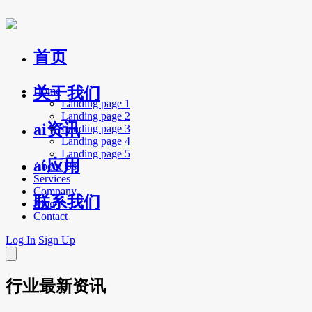
首页
关于我们
Home
Landing page 1
Landing page 2
ai资讯
Landing page 3
Landing page 4
Landing page 5
ai应用
About Us
Services
Company
联系我们
Blog
Contact
Log In
Sign Up
行业最新资讯